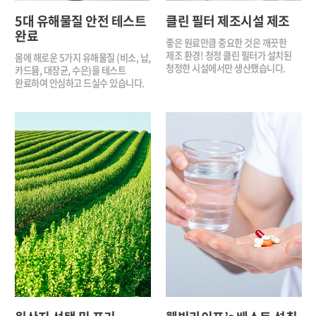
5대 유해물질
안전 테스트
클린 필터
제조시설 제조
완료
좋은 원료만큼 중요한 것은
깨끗한
제조 환경!
청정 클린 필터가 설치된
몸에 해로운 5가지 유해물질
(비소, 납,
청정한 시설에서만 생산했습니다.
카드뮴, 대장균, 수은)을
테스트
완료하여 안심하고 드실수
있습니다.