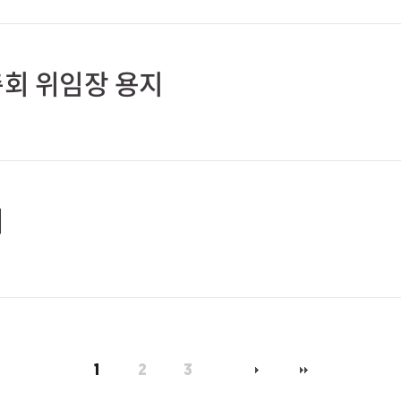
총회 위임장 용지
서
1
2
3