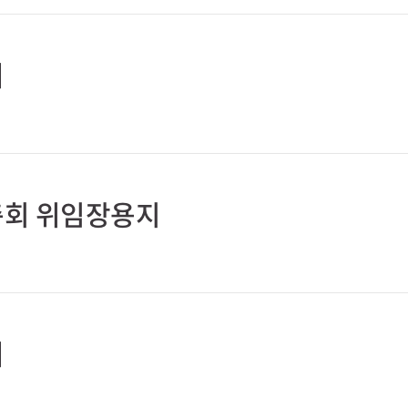
서
총회 위임장용지
서